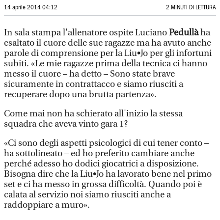
14 aprile 2014 04:12
2 MINUTI DI LETTURA
In sala stampa l'allenatore ospite Luciano
Pedullà
ha
esaltato il cuore delle sue ragazze ma ha avuto anche
parole di comprensione per la Liu•Jo per gli infortuni
subiti. «Le mie ragazze prima della tecnica ci hanno
messo il cuore – ha detto – Sono state brave
sicuramente in contrattacco e siamo riusciti a
recuperare dopo una brutta partenza».
Come mai non ha schierato all'inizio la stessa
squadra che aveva vinto gara 1?
«Ci sono degli aspetti psicologici di cui tener conto –
ha sottolineato – ed ho preferito cambiare anche
perché adesso ho dodici giocatrici a disposizione.
Bisogna dire che la Liu•Jo ha lavorato bene nel primo
set e ci ha messo in grossa difficoltà. Quando poi è
calata al servizio noi siamo riusciti anche a
raddoppiare a muro».