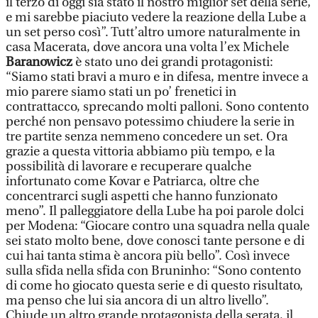
il terzo di oggi sia stato il nostro miglior set della serie,
e mi sarebbe piaciuto vedere la reazione della Lube a
un set perso così”. Tutt’altro umore naturalmente in
casa Macerata, dove ancora una volta l’ex Michele
Baranowicz
è stato uno dei grandi protagonisti:
“Siamo stati bravi a muro e in difesa, mentre invece a
mio parere siamo stati un po’ frenetici in
contrattacco, sprecando molti palloni. Sono contento
perché non pensavo potessimo chiudere la serie in
tre partite senza nemmeno concedere un set. Ora
grazie a questa vittoria abbiamo più tempo, e la
possibilità di lavorare e recuperare qualche
infortunato come Kovar e Patriarca, oltre che
concentrarci sugli aspetti che hanno funzionato
meno”. Il palleggiatore della Lube ha poi parole dolci
per Modena: “Giocare contro una squadra nella quale
sei stato molto bene, dove conosci tante persone e di
cui hai tanta stima è ancora più bello”. Così invece
sulla sfida nella sfida con Bruninho: “Sono contento
di come ho giocato questa serie e di questo risultato,
ma penso che lui sia ancora di un altro livello”.
Chiude un altro grande protagonista della serata, il