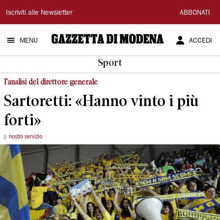
Gazzetta
Iscriviti alle Newsletter
ABBONATI
di
MENU
ACCEDI
Modena
Sport
l’analisi del direttore generale
Sartoretti: «Hanno vinto i più
forti»
nostro servizio