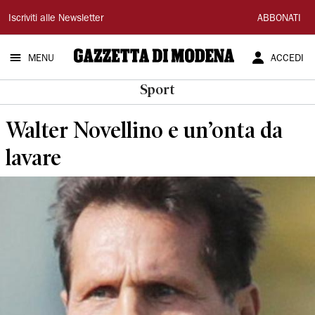
Gazzetta
Iscriviti alle Newsletter
ABBONATI
di
MENU
ACCEDI
Modena
Sport
Walter Novellino e un’onta da
lavare