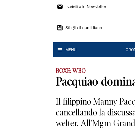
Gazzetta
Iscriviti alle Newsletter
di
Modena
Sfoglia il quotidiano
MENU
CRO
BOXE: WBO
Pacquiao domina 
Il filippino Manny Pac
cancellando la discussa
welter. All’Mgm Grand 