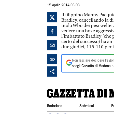
15 aprile 2014 03:03
Il filippino Manny Pacqui
Bradley, cancellando la di
titolo Wbo dei pesi welte
vedere una boxe aggressi
l’imbattuto Bradley (che p
certo del successo) ha ame
due giudici, 118-110 per il
Non lasciare decidere l'algor
scegli
Gazzetta di Modena
pe
Redazione
Scriveteci
P