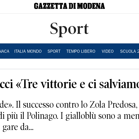
Sport
NACA
ITALIA MONDO
SPORT
TEMPO LIBERO
VIDEO
SCUOLA 
icci «Tre vittorie e ci salviam
e». Il successo contro lo Zola Predosa, 
i più il Polinago. I gialloblù sono a me
 gare da...