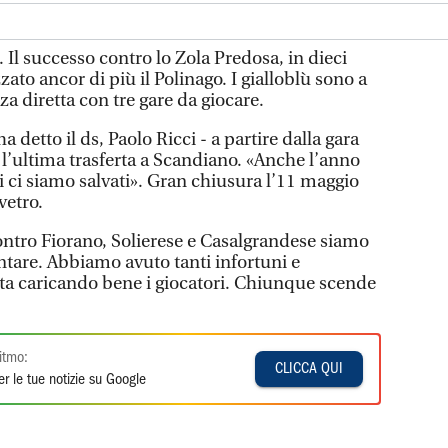
 Il successo contro lo Zola Predosa, in dieci
ato ancor di più il Polinago. I gialloblù sono a
a diretta con tre gare da giocare.
a detto il ds, Paolo Ricci - a partire dalla gara
 l’ultima trasferta a Scandiano. «Anche l’anno
oi ci siamo salvati». Gran chiusura l’11 maggio
vetro.
contro Fiorano, Solierese e Casalgrandese siamo
tare. Abbiamo avuto tanti infortuni e
 sta caricando bene i giocatori. Chiunque scende
itmo:
CLICCA QUI
r le tue notizie su Google