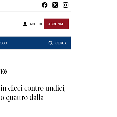
ACCEDI
ABBONATI
2030
CERCA
o»
in dieci contro undici,
no quattro dalla