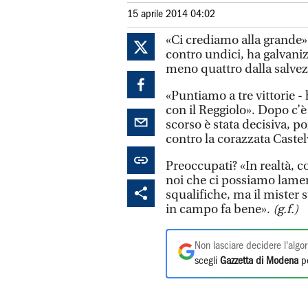
15 aprile 2014 04:02
«Ci crediamo alla grande».
contro undici, ha galvanizz
meno quattro dalla salvezz
«Puntiamo a tre vittorie - h
con il Reggiolo». Dopo c’è
scorso è stata decisiva, p
contro la corazzata Castel
Preoccupati? «In realtà, 
noi che ci possiamo lamen
squalifiche, ma il mister
in campo fa bene».
(g.f.)
Non lasciare decidere l'algor
scegli
Gazzetta di Modena
pe