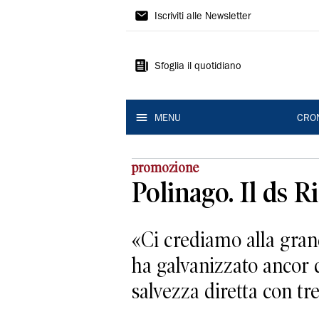
Gazzetta
Iscriviti alle Newsletter
di
Modena
Sfoglia il quotidiano
MENU
CRO
promozione
Polinago. Il ds R
«Ci crediamo alla grand
ha galvanizzato ancor d
salvezza diretta con tre