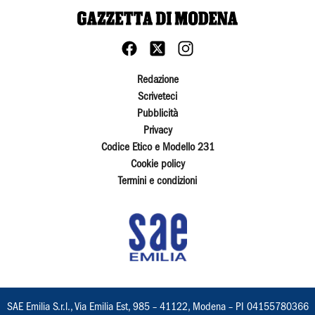
Redazione
Scriveteci
Pubblicità
Privacy
Codice Etico e Modello 231
Cookie policy
Termini e condizioni
SAE Emilia S.r.l., Via Emilia Est, 985 – 41122, Modena – PI 04155780366