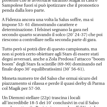
presente che le avversarie saranno Magik in casa e
Sampolese fuori si può ipotizzare che il pronostico
penda dalla loro parte.
A Fidenza ancora una volta la Salus soffre, ma si
impone 53- 61 dimostrando carattere e
determinazione. I felsinei segnano la gara nel
secondo quarto scavando il solco (20’ 24-37) che poi
riescono a controllare nella seconda parte di gara.
Tutto però si potrà dire di questo campionato, ma
non si potrà certo obiettare agli Stars di essere stati
degni avversari, anche a Zola Predosa l’attacco “boom
boom” degli Stars fa scintille (69-90) dominando nel
finale dopo 30’ equilibratissimi (30’ 56-61).
Moneta numero tre del Salso che ormai sicuro del
piazzamento si rilassa e perde il quasi derby di Parma
col Magik per 57-50.
Un Diemmi stellare (22p) trascina i locali
all’incredibile 18-5 dei 10’ conclusivi in cui il Salso