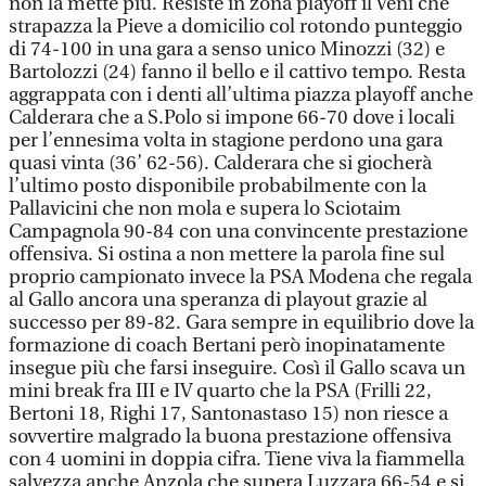
non la mette più. Resiste in zona playoff il Veni che
strapazza la Pieve a domicilio col rotondo punteggio
di 74-100 in una gara a senso unico Minozzi (32) e
Bartolozzi (24) fanno il bello e il cattivo tempo. Resta
aggrappata con i denti all’ultima piazza playoff anche
Calderara che a S.Polo si impone 66-70 dove i locali
per l’ennesima volta in stagione perdono una gara
quasi vinta (36’ 62-56). Calderara che si giocherà
l’ultimo posto disponibile probabilmente con la
Pallavicini che non mola e supera lo Sciotaim
Campagnola 90-84 con una convincente prestazione
offensiva. Si ostina a non mettere la parola fine sul
proprio campionato invece la PSA Modena che regala
al Gallo ancora una speranza di playout grazie al
successo per 89-82. Gara sempre in equilibrio dove la
formazione di coach Bertani però inopinatamente
insegue più che farsi inseguire. Così il Gallo scava un
mini break fra III e IV quarto che la PSA (Frilli 22,
Bertoni 18, Righi 17, Santonastaso 15) non riesce a
sovvertire malgrado la buona prestazione offensiva
con 4 uomini in doppia cifra. Tiene viva la fiammella
salvezza anche Anzola che supera Luzzara 66-54 e si