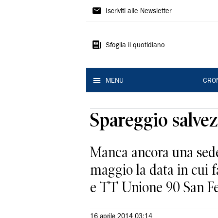
Gazzetta
Iscriviti alle Newsletter
di
Modena
Sfoglia il quotidiano
MENU
CRO
Spareggio salvezz
Manca ancora una sede u
maggio la data in cui f
e TT Unione 90 San Feli
16 aprile 2014 03:14