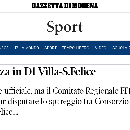
Sport
NACA
ITALIA MONDO
SPORT
TEMPO LIBERO
VIDEO
SCUOLA 
a in D1 Villa-S.Felice
fficiale, ma il Comitato Regionale FITe
ar disputare lo spareggio tra Consorzio
ce....