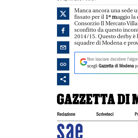
Manca ancora una sede uff
fissato per il
1º m
aggio la 
Consorzio Il Mercato Villa
sconfitto da questo incont
2014/15. Questo derby è l
squadre di Modena e prov
Non lasciare decidere l'algor
scegli
Gazzetta di Modena
pe
Redazione
Scriveteci
P