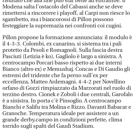
risultato che alla fine può star bene ad entrambe. Il
Modena salta l'ostacolo del Cabassi anche se deve
rimettersi a rincorrere i playoff, al Carpi non riesce lo
sgambetto, ma i biancorossi di Pillon possono
festeggiare la supremazia nei confronti coi cugini.
Pillon propone la formazione annunciata: il modulo è
il 4-3-3. Colombi, ex canarino, si sistema tra i pali
protetto da Pesoli e Romagnoli. Sulla fascia destra
Pasciuti (Letizia è ko), Gagliolo è largo a sinistra. A
centrocampo Porcari basso rispetto ai due interni
Bianco (altro ex) e Memushaj. Concas e Di Gaudio gli
estremi del tridente che fa perno sull'ex per
eccellenza, Matteo Ardemagni. 4-4-2 per Novellino
orfano di Gozzi rimpiazzato da Marzorati nel ruolo di
terzino destro. Cionek e Zoboli i due centrali, Garofalo
è a sinistra. In porta c'è Pinsoglio. A centrocampo
Bianchi e Salifu tra Molina e Rizzo. Davanti Babacar e
Granoche. Temperatura ideale per assistere a un
grande derby,campo in condizioni perfette, clima
torrido sugli spalti del Gaudì Stadium.