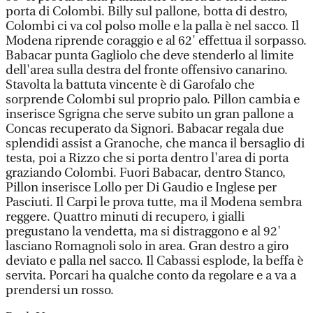
porta di Colombi. Billy sul pallone, botta di destro,
Colombi ci va col polso molle e la palla è nel sacco. Il
Modena riprende coraggio e al 62' effettua il sorpasso.
Babacar punta Gagliolo che deve stenderlo al limite
dell'area sulla destra del fronte offensivo canarino.
Stavolta la battuta vincente è di Garofalo che
sorprende Colombi sul proprio palo. Pillon cambia e
inserisce Sgrigna che serve subito un gran pallone a
Concas recuperato da Signori. Babacar regala due
splendidi assist a Granoche, che manca il bersaglio di
testa, poi a Rizzo che si porta dentro l'area di porta
graziando Colombi. Fuori Babacar, dentro Stanco,
Pillon inserisce Lollo per Di Gaudio e Inglese per
Pasciuti. Il Carpi le prova tutte, ma il Modena sembra
reggere. Quattro minuti di recupero, i gialli
pregustano la vendetta, ma si distraggono e al 92'
lasciano Romagnoli solo in area. Gran destro a giro
deviato e palla nel sacco. Il Cabassi esplode, la beffa è
servita. Porcari ha qualche conto da regolare e a va a
prendersi un rosso.