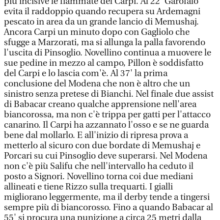
più incisive le fiammate del Carpi. Al 22' Garofalo
evita il raddoppio quando recupera su Ardemagni
pescato in area da un grande lancio di Memushaj.
Ancora Carpi un minuto dopo con Gagliolo che
sfugge a Marzorati, ma si allunga la palla favorendo
l'uscita di Pinsoglio. Novellino continua a muovere le
sue pedine in mezzo al campo, Pillon è soddisfatto
del Carpi e lo lascia com'è. Al 37' la prima
conclusione del Modena che non è altro che un
sinistro senza pretese di Bianchi. Nel finale due assist
di Babacar creano qualche apprensione nell'area
biancorossa, ma non c'è trippa per gatti per l'attacco
canarino. Il Carpi ha azzannato l'osso e se ne guarda
bene dal mollarlo. E all'inizio di ripresa prova a
metterlo al sicuro con due bordate di Memushaj e
Porcari su cui Pinsoglio deve superarsi. Nel Modena
non c'è più Salifu che nell'intervallo ha ceduto il
posto a Signori. Novellino torna coi due mediani
allineati e tiene Rizzo sulla trequarti. I gialli
migliorano leggermente, ma il derby tende a tingersi
sempre più di biancorosso. Fino a quando Babacar al
55' si procura una punizione a circa 25 metri dalla