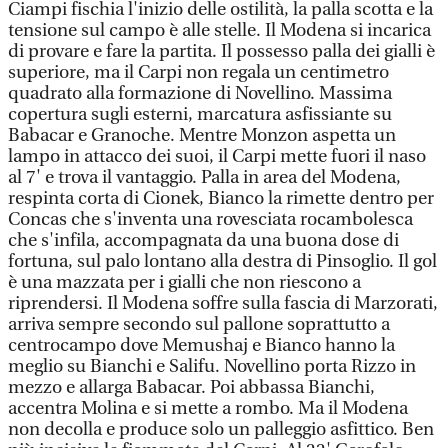
Ciampi fischia l'inizio delle ostilità, la palla scotta e la
tensione sul campo è alle stelle. Il Modena si incarica
di provare e fare la partita. Il possesso palla dei gialli è
superiore, ma il Carpi non regala un centimetro
quadrato alla formazione di Novellino. Massima
copertura sugli esterni, marcatura asfissiante su
Babacar e Granoche. Mentre Monzon aspetta un
lampo in attacco dei suoi, il Carpi mette fuori il naso
al 7' e trova il vantaggio. Palla in area del Modena,
respinta corta di Cionek, Bianco la rimette dentro per
Concas che s'inventa una rovesciata rocambolesca
che s'infila, accompagnata da una buona dose di
fortuna, sul palo lontano alla destra di Pinsoglio. Il gol
è una mazzata per i gialli che non riescono a
riprendersi. Il Modena soffre sulla fascia di Marzorati,
arriva sempre secondo sul pallone soprattutto a
centrocampo dove Memushaj e Bianco hanno la
meglio su Bianchi e Salifu. Novellino porta Rizzo in
mezzo e allarga Babacar. Poi abbassa Bianchi,
accentra Molina e si mette a rombo. Ma il Modena
non decolla e produce solo un palleggio asfittico. Ben