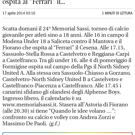
ospita al “Ferrari” il...
17 aprile 2014 03:10
1 MINUTI DI LETTURA
Scatta domani il 24° Memorial Sassi, torneo di calcio
giovanile per atleti sino a 18 anni. Alle 16 in campo il
Modena Under 18 a Saliceta contro il Mantova e il
Fiorano che ospita al “Ferrari” il Cesena. Alle 17.15,
Sassuolo-Stella Rossa a Castelvetro e Reggiana-Carpi
a Castelfranco. Tra gli under 16, alle 4 di pomeriggio il
Formigine ospita sul campo della Pgs il North Sidney
United A. Alla stessa ora Sassuolo-Chiasso a Gorzano,
Castelvetro-North Sidney United B a Castelvetro e
Castelfranco-Piacenza a Castelfranco. Alle 17.45 i
canarini sfidano gli olandesi degli Alphense Boys.
Ingresso libero, il calendario è su
www.memorialsassi.it. Stasera all’Astoria di Fiorano
(alle 20.30) si tiene “Quando le idee volano …”:
confronto su calcio e volley con Andrea Zorzi e
Massimo De Paoli.
(g.f.)