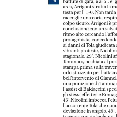
battute di gara, e al 5', e
area, Arrigoni sfrutta la 
testa per l' 1-0. Non tarda
raccoglie una corta respin
colpo sicuro, Arrigoni è p
conclusione con un salva
ritmo alto cercando l'affon
protagonista, concedendo
ai danni di Tola giudicata 
vibranti proteste, Nicolini
stagionale. 29', Nicolini s
Tammaro, occhiata al porti
stampa prima sulla travers
urlo strozzato per l'atta
bell'intervento di Giannell
una punizione di Tammaro a
l'assist di Baldaccini sp
gli stessi effettivi e Rom
46',Nicolini imbecca Pelu
l'accorrente Tola che conc
deviazione in angolo. 49', 
traversa con un violento d