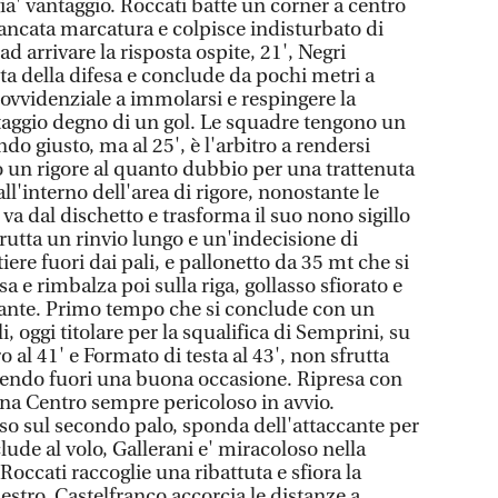
' gia' vantaggio. Roccati batte un corner a centro
mancata marcatura e colpisce indisturbato di
 ad arrivare la risposta ospite, 21', Negri
ta della difesa e conclude da pochi metri a
rovvidenziale a immolarsi e respingere la
taggio degno di un gol. Le squadre tengono un
do giusto, ma al 25', è l'arbitro a rendersi
 un rigore al quanto dubbio per una trattenuta
all'interno dell'area di rigore, nonostante le
 va dal dischetto e trasforma il suo nono sigillo
frutta un rinvio lungo e un'indecisione di
ere fuori dai pali, e pallonetto da 35 mt che si
a e rimbalza poi sulla riga, gollasso sfiorato e
ccante. Primo tempo che si conclude con un
i, oggi titolare per la squalifica di Semprini, su
l 41' e Formato di testa al 43', non sfrutta
edendo fuori una buona occasione. Ripresa con
agna Centro sempre pericoloso in avvio.
so sul secondo palo, sponda dell'attaccante per
lude al volo, Gallerani e' miracoloso nella
Roccati raccoglie una ribattuta e sfiora la
estro. Castelfranco accorcia le distanze a