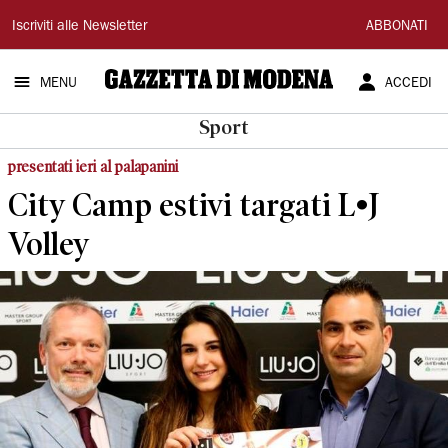
Gazzetta
Iscriviti alle Newsletter
ABBONATI
di
MENU
ACCEDI
Modena
Sport
presentati ieri al palapanini
City Camp estivi targati L•J
Volley