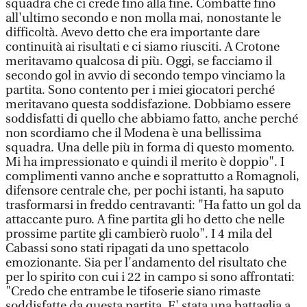
squadra che ci crede fino alla fine. Combatte fino
all'ultimo secondo e non molla mai, nonostante le
difficoltà. Avevo detto che era importante dare
continuità ai risultati e ci siamo riusciti. A Crotone
meritavamo qualcosa di più. Oggi, se facciamo il
secondo gol in avvio di secondo tempo vinciamo la
partita. Sono contento per i miei giocatori perché
meritavano questa soddisfazione. Dobbiamo essere
soddisfatti di quello che abbiamo fatto, anche perché
non scordiamo che il Modena è una bellissima
squadra. Una delle più in forma di questo momento.
Mi ha impressionato e quindi il merito è doppio". I
complimenti vanno anche e soprattutto a Romagnoli,
difensore centrale che, per pochi istanti, ha saputo
trasformarsi in freddo centravanti: "Ha fatto un gol da
attaccante puro. A fine partita gli ho detto che nelle
prossime partite gli cambierò ruolo". I 4 mila del
Cabassi sono stati ripagati da uno spettacolo
emozionante. Sia per l'andamento del risultato che
per lo spirito con cui i 22 in campo si sono affrontati:
"Credo che entrambe le tifoserie siano rimaste
soddisfatte da questa partita. E' stata una battaglia a