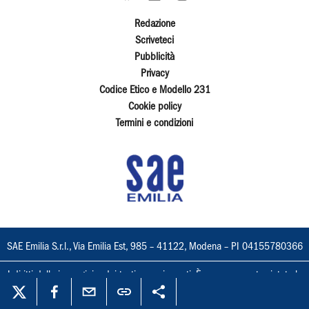
Redazione
Scriveteci
Pubblicità
Privacy
Codice Etico e Modello 231
Cookie policy
Termini e condizioni
SAE Emilia S.r.l., Via Emilia Est, 985 – 41122, Modena – PI 04155780366
I diritti delle immagini e dei testi sono riservati. È espressamente vietata la
loro riproduzione con qualsiasi mezzo e l'adattamento totale o parziale.