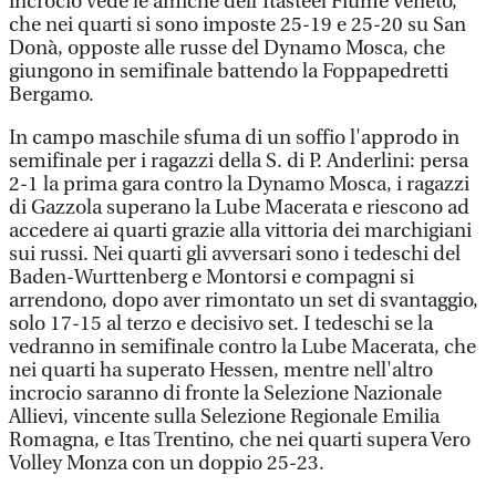
incrocio vede le amiche dell'Itasteel Fiume Veneto,
che nei quarti si sono imposte 25-19 e 25-20 su San
Donà, opposte alle russe del Dynamo Mosca, che
giungono in semifinale battendo la Foppapedretti
Bergamo.
In campo maschile sfuma di un soffio l'approdo in
semifinale per i ragazzi della S. di P. Anderlini: persa
2-1 la prima gara contro la Dynamo Mosca, i ragazzi
di Gazzola superano la Lube Macerata e riescono ad
accedere ai quarti grazie alla vittoria dei marchigiani
sui russi. Nei quarti gli avversari sono i tedeschi del
Baden-Wurttenberg e Montorsi e compagni si
arrendono, dopo aver rimontato un set di svantaggio,
solo 17-15 al terzo e decisivo set. I tedeschi se la
vedranno in semifinale contro la Lube Macerata, che
nei quarti ha superato Hessen, mentre nell'altro
incrocio saranno di fronte la Selezione Nazionale
Allievi, vincente sulla Selezione Regionale Emilia
Romagna, e Itas Trentino, che nei quarti supera Vero
Volley Monza con un doppio 25-23.