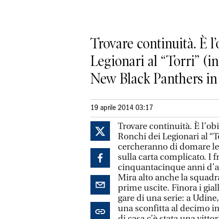
Trovare continuità. È 
Legionari al “Torri” (i
New Black Panthers in 
19 aprile 2014 03:17
Trovare continuità. È l’o
Ronchi dei Legionari al “To
cercheranno di domare le
sulla carta complicato. I f
cinquantacinque anni d’at
Mira alto anche la squadr
prime uscite. Finora i gia
gare di una serie: a Udine
una sconfitta al decimo in
di casa c’è stata una vitto