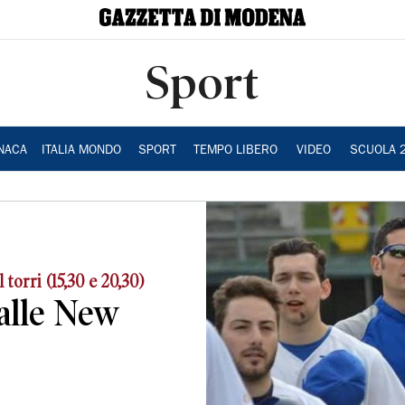
Sport
NACA
ITALIA MONDO
SPORT
TEMPO LIBERO
VIDEO
SCUOLA 
 torri (15,30 e 20,30)
 alle New