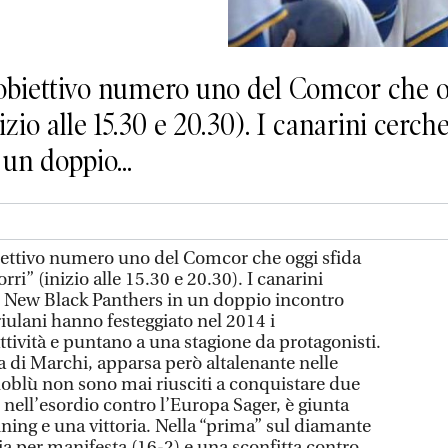
l’obiettivo numero uno del Comcor che o
nizio alle 15.30 e 20.30). I canarini cer
un doppio...
biettivo numero uno del Comcor che oggi sfida
rri” (inizio alle 15.30 e 20.30). I canarini
 New Black Panthers in un doppio incontro
riulani hanno festeggiato nel 2014 i
tività e puntano a una stagione da protagonisti.
a di Marchi, apparsa però altalenante nelle
lloblù non sono mai riusciti a conquistare due
, nell’esordio contro l’Europa Sager, è giunta
ning e una vittoria. Nella “prima” sul diamante
ria per manifesta (16-2) e una sconfitta contro