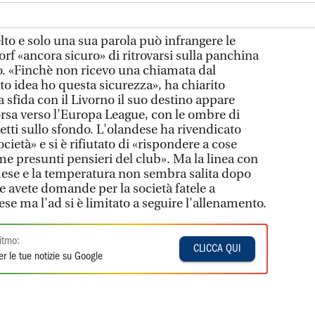
elto e solo una sua parola può infrangere le
rf «ancora sicuro» di ritrovarsi sulla panchina
o. «Finchè non ricevo una chiamata dal
o idea ho questa sicurezza», ha chiarito
lla sfida con il Livorno il suo destino appare
orsa verso l'Europa League, con le ombre di
etti sullo sfondo. L'olandese ha rivendicato
ocietà» e si è rifiutato di «rispondere a cose
me presunti pensieri del club». Ma la linea con
mese e la temperatura non sembra salita dopo
Se avete domande per la società fatele a
ese ma l'ad si è limitato a seguire l'allenamento.
itmo:
CLICCA QUI
r le tue notizie su Google