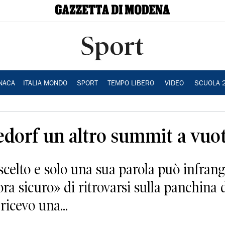
Sport
NACA
ITALIA MONDO
SPORT
TEMPO LIBERO
VIDEO
SCUOLA 
eedorf un altro summit a vuo
 scelto e solo una sua parola può infrang
a sicuro» di ritrovarsi sulla panchina 
icevo una...