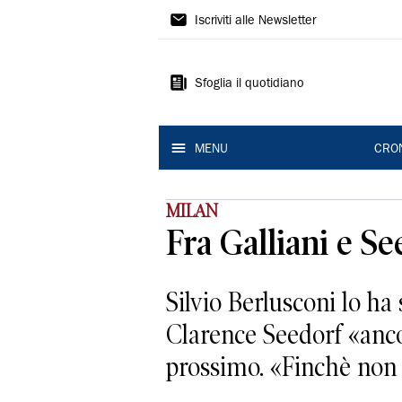
Gazzetta
Iscriviti alle Newsletter
di
Modena
Sfoglia il quotidiano
MENU
CRO
MILAN
Fra Galliani e S
Silvio Berlusconi lo ha
Clarence Seedorf «ancor
prossimo. «Finchè non r