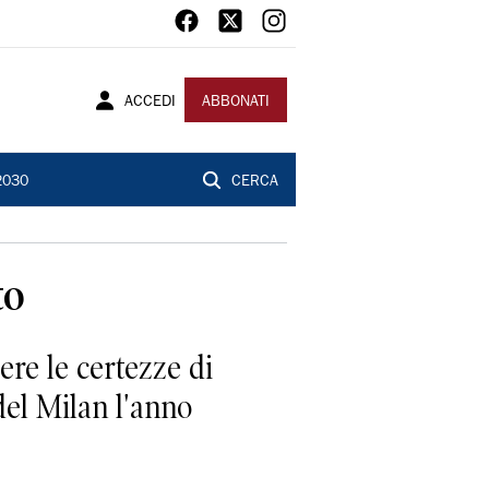
ACCEDI
ABBONATI
2030
CERCA
to
ere le certezze di
del Milan l'anno