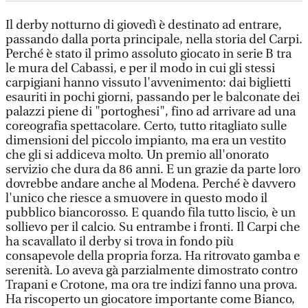
Il derby notturno di giovedì è destinato ad entrare,
passando dalla porta principale, nella storia del Carpi.
Perché è stato il primo assoluto giocato in serie B tra
le mura del Cabassi, e per il modo in cui gli stessi
carpigiani hanno vissuto l'avvenimento: dai biglietti
esauriti in pochi giorni, passando per le balconate dei
palazzi piene di "portoghesi", fino ad arrivare ad una
coreografia spettacolare. Certo, tutto ritagliato sulle
dimensioni del piccolo impianto, ma era un vestito
che gli si addiceva molto. Un premio all'onorato
servizio che dura da 86 anni. E un grazie da parte loro
dovrebbe andare anche al Modena. Perché è davvero
l'unico che riesce a smuovere in questo modo il
pubblico biancorosso. E quando fila tutto liscio, è un
sollievo per il calcio. Su entrambe i fronti. Il Carpi che
ha scavallato il derby si trova in fondo più
consapevole della propria forza. Ha ritrovato gamba e
serenità. Lo aveva gà parzialmente dimostrato contro
Trapani e Crotone, ma ora tre indizi fanno una prova.
Ha riscoperto un giocatore importante come Bianco,