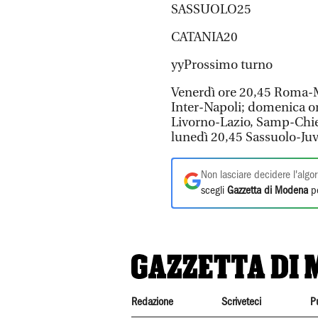
SASSUOLO25
CATANIA20
yyProssimo turno
Venerdì ore 20,45 Roma-M
Inter-Napoli; domenica or
Livorno-Lazio, Samp-Chie
lunedì 20,45 Sassuolo-Juv
Non lasciare decidere l'algor
scegli
Gazzetta di Modena
pe
Redazione
Scriveteci
P