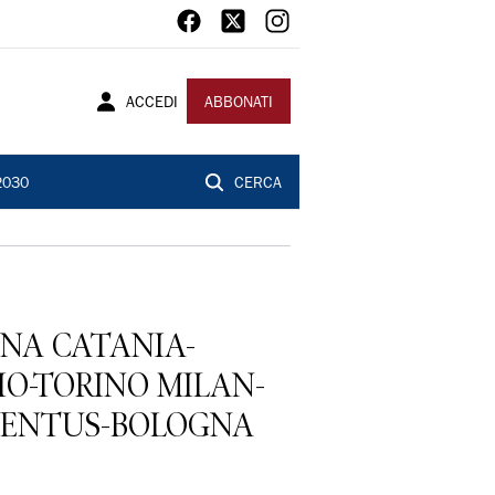
ACCEDI
ABBONATI
2030
CERCA
RONA CATANIA-
IO-TORINO MILAN-
UVENTUS-BOLOGNA