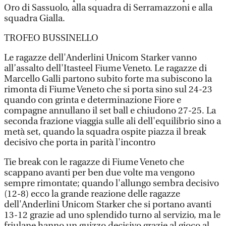
Oro di Sassuolo, alla squadra di Serramazzoni e alla
squadra Gialla.
TROFEO BUSSINELLO
Le ragazze dell'Anderlini Unicom Starker vanno
all’assalto dell'Itasteel Fiume Veneto. Le ragazze di
Marcello Galli partono subito forte ma subiscono la
rimonta di Fiume Veneto che si porta sino sul 24-23
quando con grinta e determinazione Fiore e
compagne annullano il set ball e chiudono 27-25. La
seconda frazione viaggia sulle ali dell'equilibrio sino a
metà set, quando la squadra ospite piazza il break
decisivo che porta in parità l'incontro
Tie break con le ragazze di Fiume Veneto che
scappano avanti per ben due volte ma vengono
sempre rimontate; quando l'allungo sembra decisivo
(12-8) ecco la grande reazione delle ragazze
dell'Anderlini Unicom Starker che si portano avanti
13-12 grazie ad uno splendido turno al servizio, ma le
friulane hanno un guizzo decisivo grazie al gioco al