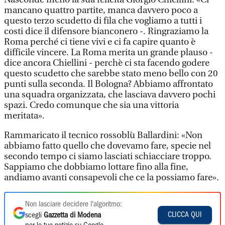
mancano quattro partite, manca davvero poco a
questo terzo scudetto di fila che vogliamo a tutti i
costi dice il difensore bianconero -. Ringraziamo la
Roma perché ci tiene vivi e ci fa capire quanto è
difficile vincere. La Roma merita un grande plauso -
dice ancora Chiellini - perchè ci sta facendo godere
questo scudetto che sarebbe stato meno bello con 20
punti sulla seconda. Il Bologna? Abbiamo affrontato
una squadra organizzata, che lasciava davvero pochi
spazi. Credo comunque che sia una vittoria
meritata».
Rammaricato il tecnico rossoblù Ballardini: «Non
abbiamo fatto quello che dovevamo fare, specie nel
secondo tempo ci siamo lasciati schiacciare troppo.
Sappiamo che dobbiamo lottare fino alla fine,
andiamo avanti consapevoli che ce la possiamo fare».
Non lasciare decidere l'algoritmo:
CLICCA QUI
scegli
Gazzetta di Modena