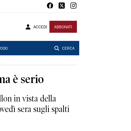
ACCEDI
ABBONATI
2030
CERCA
ma è serio
lon in vista della
ovedì sera sugli spalti