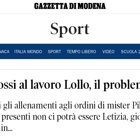
Sport
NACA
ITALIA MONDO
SPORT
TEMPO LIBERO
VIDEO
SCUOLA 
si al lavoro Lollo, il proble
i allenamenti agli ordini di mister Pil
i presenti non ci potrà essere Letizia, gi
n...