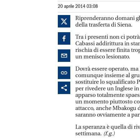
20 aprile 2014 03:08
Riprenderanno domani gli a
della trasferta di Siena.
Tra i presenti non ci potrà 
Cabassi addirittura in sta
rischia di essere finita t
un menisco lesionato.
Dovrà essere operato, ma l
comunque insieme al grup
sostituire lo squalificato
per rivedere un Inglese i
apparso totalmente spaesat
un momento piuttosto com
attacco, anche Mbakogu do
saranno ovviamente a par
La speranza è quella di ri
settimana.
(f.g.)