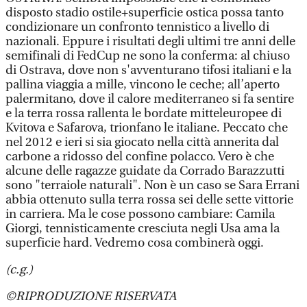
disposto stadio ostile+superficie ostica possa tanto
condizionare un confronto tennistico a livello di
nazionali. Eppure i risultati degli ultimi tre anni delle
semifinali di FedCup ne sono la conferma: al chiuso
di Ostrava, dove non s'avventurano tifosi italiani e la
pallina viaggia a mille, vincono le ceche; all’aperto
palermitano, dove il calore mediterraneo si fa sentire
e la terra rossa rallenta le bordate mitteleuropee di
Kvitova e Safarova, trionfano le italiane. Peccato che
nel 2012 e ieri si sia giocato nella città annerita dal
carbone a ridosso del confine polacco. Vero è che
alcune delle ragazze guidate da Corrado Barazzutti
sono "terraiole naturali". Non è un caso se Sara Errani
abbia ottenuto sulla terra rossa sei delle sette vittorie
in carriera. Ma le cose possono cambiare: Camila
Giorgi, tennisticamente cresciuta negli Usa ama la
superficie hard. Vedremo cosa combinerà oggi.
(c.g.)
©RIPRODUZIONE RISERVATA