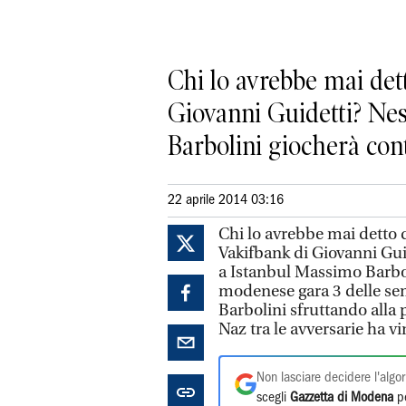
Chi lo avrebbe mai dett
Giovanni Guidetti? Ness
Barbolini giocherà cont
22 aprile 2014 03:16
Chi lo avrebbe mai detto d
Vakifbank di Giovanni Guid
a Istanbul Massimo Barbol
modenese gara 3 delle semi
Barbolini sfruttando alla p
Naz tra le avversarie ha vi
Non lasciare decidere l'algor
scegli
Gazzetta di Modena
pe