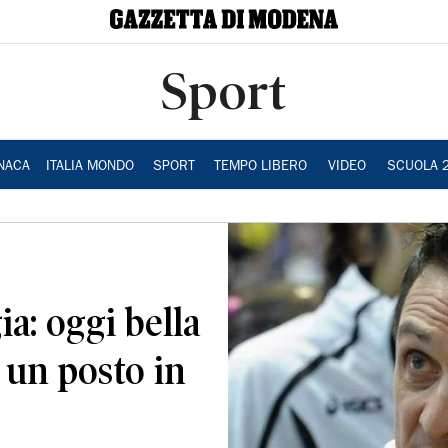
Sport
NACA
ITALIA MONDO
SPORT
TEMPO LIBERO
VIDEO
SCUOLA 
a: oggi bella
 un posto in