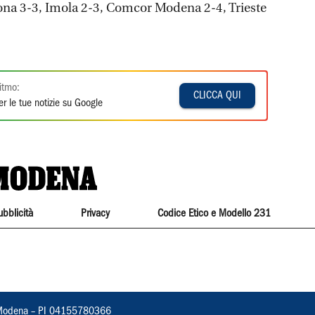
ona 3-3, Imola 2-3, Comcor Modena 2-4, Trieste
itmo:
CLICCA QUI
r le tue notizie su Google
ubblicità
Privacy
Codice Etico e Modello 231
22, Modena – PI 04155780366