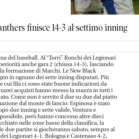
nthers finisce 14-3 al settimo inning
a del baseball. Al “Torri” Ronchi dei Legionari
eriorità anche gara 2 (chiusa 14-3), lasciando
o la formazione di Marchi. Le New Black
gno in ognuno dei sette inning disputati. Più
lle cui fila ci sono state buone indicazioni da
 nuovi acquisti hanno messo la mazza in tutti i
tato. Come non è servito il due su due dal piatto
ituazione dal monte di lancio: Espinosa è stato
po due inning e sette valide, Ventura e
possibile, però hanno concesso altre dieci
cchiato nelle zone basse della classifica, la
le due partite si giocheranno sabato, sempre al
dei Legionari 4-1, Bologna e Castenaso 4-2,