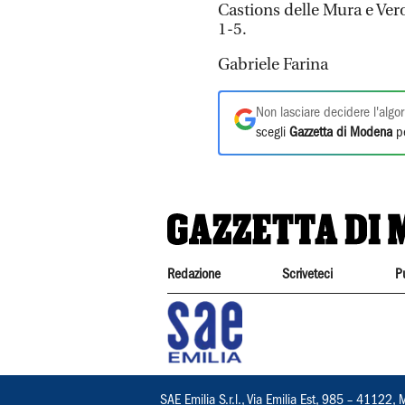
Castions delle Mura e Ver
1-5.
Gabriele Farina
Non lasciare decidere l'algor
scegli
Gazzetta di Modena
pe
Redazione
Scriveteci
P
SAE Emilia S.r.l., Via Emilia Est, 985 – 411