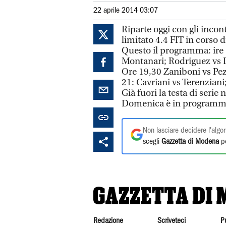
22 aprile 2014 03:07
Riparte oggi con gli incont
limitato 4.4 FIT in corso 
Questo il programma: ire 1
Montanari; Rodriguez vs Dal
Ore 19,30 Zaniboni vs Pez
21: Cavriani vs Terenziani
Già fuori la testa di seri
Domenica è in programma 
Non lasciare decidere l'algor
scegli
Gazzetta di Modena
pe
Redazione
Scriveteci
P