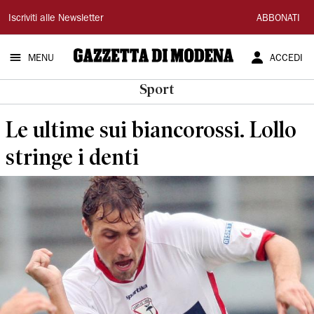
Gazzetta
Iscriviti alle Newsletter
ABBONATI
di
MENU
ACCEDI
Modena
Sport
Le ultime sui biancorossi. Lollo
stringe i denti