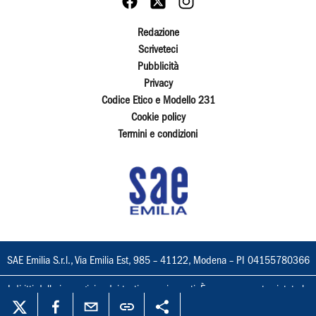
Redazione
Scriveteci
Pubblicità
Privacy
Codice Etico e Modello 231
Cookie policy
Termini e condizioni
SAE Emilia S.r.l., Via Emilia Est, 985 – 41122, Modena – PI 04155780366
I diritti delle immagini e dei testi sono riservati. È espressamente vietata la
loro riproduzione con qualsiasi mezzo e l'adattamento totale o parziale.