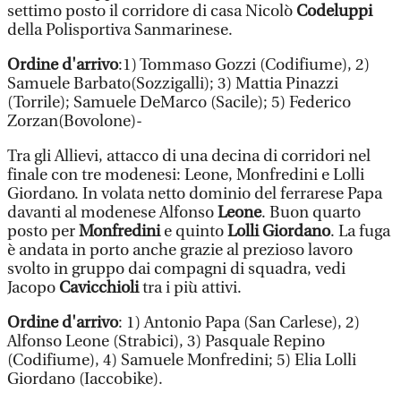
settimo posto il corridore di casa Nicolò
Codeluppi
della Polisportiva Sanmarinese.
Ordine d'arrivo
:1) Tommaso Gozzi (Codifiume), 2)
Samuele Barbato(Sozzigalli); 3) Mattia Pinazzi
(Torrile); Samuele DeMarco (Sacile); 5) Federico
Zorzan(Bovolone)-
Tra gli Allievi, attacco di una decina di corridori nel
finale con tre modenesi: Leone, Monfredini e Lolli
Giordano. In volata netto dominio del ferrarese Papa
davanti al modenese Alfonso
Leone
. Buon quarto
posto per
Monfredini
e quinto
Lolli Giordano
. La fuga
è andata in porto anche grazie al prezioso lavoro
svolto in gruppo dai compagni di squadra, vedi
Jacopo
Cavicchioli
tra i più attivi.
Ordine d'arrivo
: 1) Antonio Papa (San Carlese), 2)
Alfonso Leone (Strabici), 3) Pasquale Repino
(Codifiume), 4) Samuele Monfredini; 5) Elia Lolli
Giordano (Iaccobike).