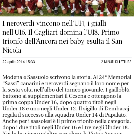
I neroverdi vincono nell’U14, i gialli
nell’U16. Il Cagliari domina l’U18. Primo
trionfo dell’Ancora nei baby, esulta il San
Nicola
22 aprile 2014 15:33
2 MINUTI DI LETTURA
Modena e Sassuolo scrivono la storia. Al 24° Memorial
“Sassi” canarini e neroverdi segnano il loro nome per
la sesta volta nell’albo del torneo giovanile. I gialloblù
battono ai supplementari il Cesena e ottengono la
prima coppa Under 16, dopo quattro titoli negli
Under 18 e uno negli Under 12. Il sigillo di Dembacaj
regala il successo alla squadra Under 14 di Papalato.
Anche per i sassolesi è il primo trionfo nella categoria,
dopo i due titoli negli Under 16 e i tre negli Under 18.
Nei baby vince un’altra sassolese, la Virtus Ancora: