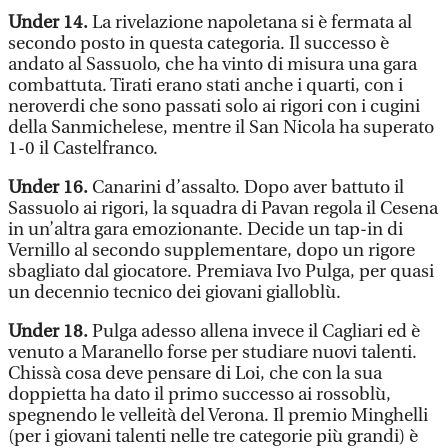
Under 14.
La rivelazione napoletana si è fermata al
secondo posto in questa categoria. Il successo è
andato al Sassuolo, che ha vinto di misura una gara
combattuta. Tirati erano stati anche i quarti, con i
neroverdi che sono passati solo ai rigori con i cugini
della Sanmichelese, mentre il San Nicola ha superato
1-0 il Castelfranco.
Under 16.
Canarini d’assalto. Dopo aver battuto il
Sassuolo ai rigori, la squadra di Pavan regola il Cesena
in un’altra gara emozionante. Decide un tap-in di
Vernillo al secondo supplementare, dopo un rigore
sbagliato dal giocatore. Premiava Ivo Pulga, per quasi
un decennio tecnico dei giovani gialloblù.
Under 18.
Pulga adesso allena invece il Cagliari ed è
venuto a Maranello forse per studiare nuovi talenti.
Chissà cosa deve pensare di Loi, che con la sua
doppietta ha dato il primo successo ai rossoblù,
spegnendo le velleità del Verona. Il premio Minghelli
(per i giovani talenti nelle tre categorie più grandi) è