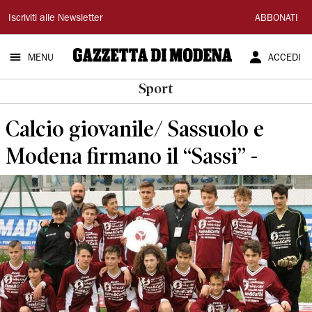
Gazzetta
Iscriviti alle Newsletter
ABBONATI
di
MENU
ACCEDI
Modena
Sport
Calcio giovanile/ Sassuolo e
Modena firmano il “Sassi” -