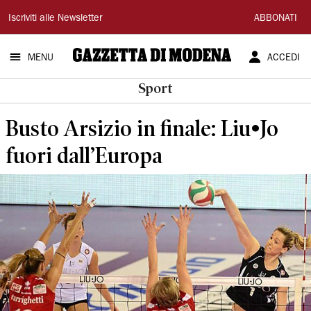
Gazzetta
Iscriviti alle Newsletter
ABBONATI
di
MENU
ACCEDI
Modena
Sport
Busto Arsizio in finale: Liu•Jo
fuori dall’Europa