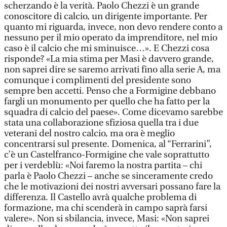
scherzando è la verità. Paolo Chezzi è un grande
conoscitore di calcio, un dirigente importante. Per
quanto mi riguarda, invece, non devo rendere conto a
nessuno per il mio operato da imprenditore, nel mio
caso è il calcio che mi sminuisce…». E Chezzi cosa
risponde? «La mia stima per Masi è davvero grande,
non saprei dire se saremo arrivati fino alla serie A, ma
comunque i complimenti del presidente sono
sempre ben accetti. Penso che a Formigine debbano
fargli un monumento per quello che ha fatto per la
squadra di calcio del paese». Come dicevamo sarebbe
stata una collaborazione sfiziosa quella tra i due
veterani del nostro calcio, ma ora è meglio
concentrarsi sul presente. Domenica, al “Ferrarini”,
c’è un Castelfranco-Formigine che vale soprattutto
per i verdeblù: «Noi faremo la nostra partita – chi
parla è Paolo Chezzi – anche se sinceramente credo
che le motivazioni dei nostri avversari possano fare la
differenza. Il Castello avrà qualche problema di
formazione, ma chi scenderà in campo saprà farsi
valere». Non si sbilancia, invece, Masi: «Non saprei