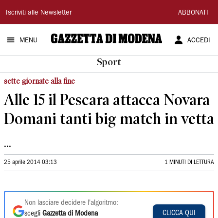
Gazzetta
Iscriviti alle Newsletter
ABBONATI
di
MENU
ACCEDI
Modena
Sport
sette giornate alla fine
Alle 15 il Pescara attacca Novara
Domani tanti big match in vetta
...
25 aprile 2014 03:13
1 MINUTI DI LETTURA
Non lasciare decidere l'algoritmo:
CLICCA QUI
scegli
Gazzetta di Modena