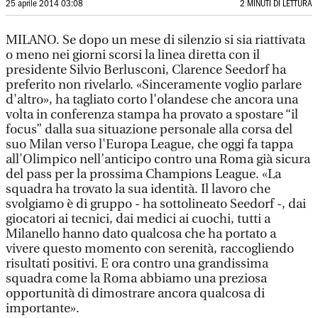
25 aprile 2014 03:08
2 MINUTI DI LETTURA
MILANO. Se dopo un mese di silenzio si sia riattivata
o meno nei giorni scorsi la linea diretta con il
presidente Silvio Berlusconi, Clarence Seedorf ha
preferito non rivelarlo. «Sinceramente voglio parlare
d'altro», ha tagliato corto l'olandese che ancora una
volta in conferenza stampa ha provato a spostare “il
focus” dalla sua situazione personale alla corsa del
suo Milan verso l'Europa League, che oggi fa tappa
all'Olimpico nell’anticipo contro una Roma già sicura
del pass per la prossima Champions League. «La
squadra ha trovato la sua identità. Il lavoro che
svolgiamo è di gruppo - ha sottolineato Seedorf -, dai
giocatori ai tecnici, dai medici ai cuochi, tutti a
Milanello hanno dato qualcosa che ha portato a
vivere questo momento con serenità, raccogliendo
risultati positivi. E ora contro una grandissima
squadra come la Roma abbiamo una preziosa
opportunità di dimostrare ancora qualcosa di
importante».