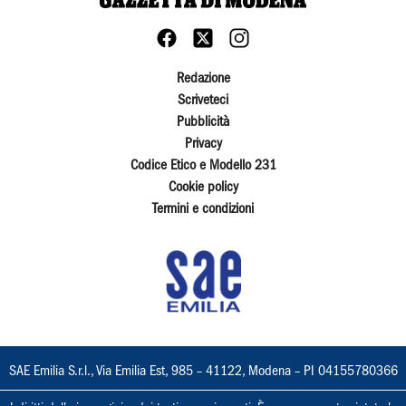
Redazione
Scriveteci
Pubblicità
Privacy
Codice Etico e Modello 231
Cookie policy
Termini e condizioni
SAE Emilia S.r.l., Via Emilia Est, 985 – 41122, Modena – PI 04155780366