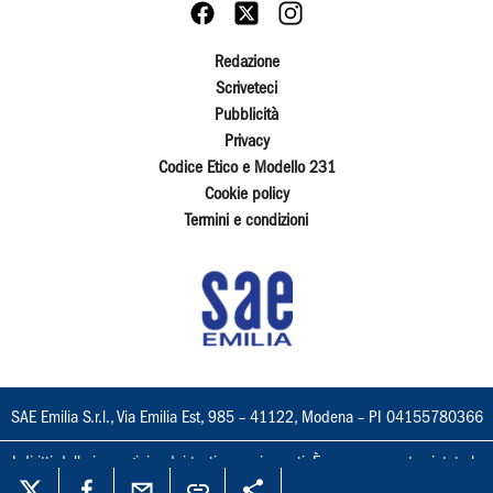
Redazione
Scriveteci
Pubblicità
Privacy
Codice Etico e Modello 231
Cookie policy
Termini e condizioni
SAE Emilia S.r.l., Via Emilia Est, 985 – 41122, Modena – PI 04155780366
I diritti delle immagini e dei testi sono riservati. È espressamente vietata la
loro riproduzione con qualsiasi mezzo e l'adattamento totale o parziale.