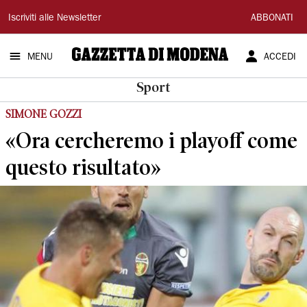
Gazzetta
Iscriviti alle Newsletter
ABBONATI
di
MENU
ACCEDI
Modena
Sport
SIMONE GOZZI
«Ora cercheremo i playoff come
questo risultato»