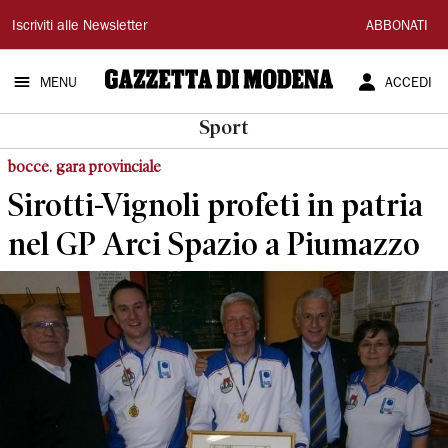
Gazzetta
Iscriviti alle Newsletter
ABBONATI
di
MENU
ACCEDI
Modena
Sport
bocce. gara provinciale
Sirotti-Vignoli profeti in patria
nel GP Arci Spazio a Piumazzo