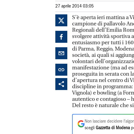
27 aprile 2014 03:05
S’è aperta ieri mattina a 
campione di pallavolo And
Regionali dell’Emilia Rom
svolgere attività sportiva 
entusiasmo per tutti i 160
di Parma, Reggio, Modena,
società, ai quali si aggi
volontari dell’organizzazio
manifestazione (ma ad esse
proseguita in serata con la 
d’apertura nel centro di V
discipline in programma: c
Vignola) e bowling (a Form
autentico e contagioso – 
Del resto è naturale che si
Non lasciare decidere l'algor
scegli
Gazzetta di Modena
pe