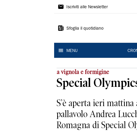
Gazzetta
Iscriviti alle Newsletter
di
Modena
Sfoglia il quotidiano
MENU
CRO
a vignola e formigine
Special Olympics
S’è aperta ieri mattina
pallavolo Andrea Lucch
Romagna di Special Oly