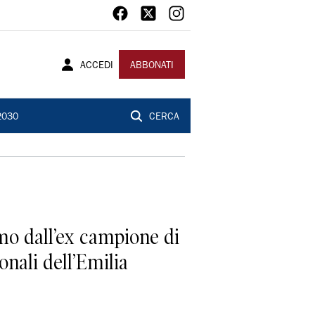
ACCEDI
ABBONATI
2030
CERCA
imo dall’ex campione di
nali dell’Emilia