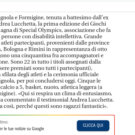
Vignola e Formigine, tenuta a battesimo dall’ex
rea Lucchetta, la prima edizione dei Giochi
agna di Special Olympics, associazione che fa
a persone con disabilità intellettiva. Grande
 atleti partecipanti, provenienti dalle province
 Bologna e Rimini in rappresentanza di otto
ungono una cinquantina fra accompagnatori e
ne. Sono 22 in tutto i titoli assegnati dalla
re premiati sono tutti i partecipanti),
sfilata degli atleti e la cerimonia ufficiale
ignola, per poi concludersi oggi. Cinque le
alcio a 5, basket, nuoto, atletica leggera (a
igine). «Qui si respira un clima di entusiasmo,
ha commentato il testimonial Andrea Lucchetta.
a così, perché questi sono ragazzi fantastici».
itmo:
CLICCA QUI
r le tue notizie su Google