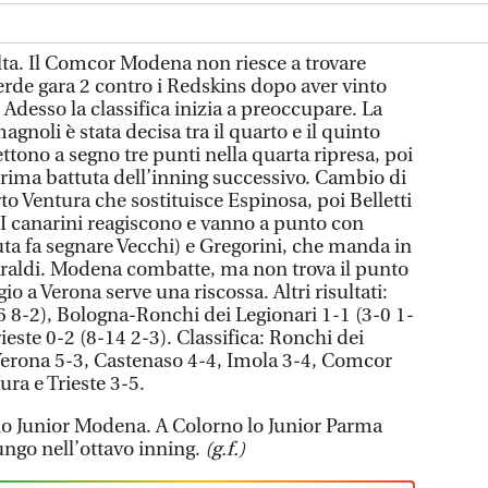
olta. Il Comcor Modena non riesce a trovare
perde gara 2 contro i Redskins dopo aver vinto
 Adesso la classifica inizia a preoccupare. La
gnoli è stata decisa tra il quarto e il quinto
ttono a segno tre punti nella quarta ripresa, poi
 prima battuta dell’inning successivo. Cambio di
rto Ventura che sostituisce Espinosa, poi Belletti
I canarini reagiscono e vanno a punto con
uta fa segnare Vecchi) e Gregorini, che manda in
Baraldi. Modena combatte, ma non trova il punto
gio a Verona serve una riscossa. Altri risultati:
 8-2), Bologna-Ronchi dei Legionari 1-1 (3-0 1-
ieste 0-2 (8-14 2-3). Classifica: Ronchi dei
Verona 5-3, Castenaso 4-4, Imola 3-4, Comcor
ra e Trieste 3-5.
lo Junior Modena. A Colorno lo Junior Parma
ungo nell’ottavo inning.
(g.f.)