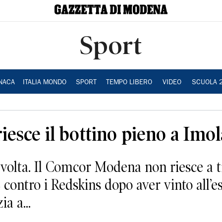
Sport
NACA
ITALIA MONDO
SPORT
TEMPO LIBERO
VIDEO
SCUOLA 
esce il bottino pieno a Imol
 volta. Il Comcor Modena non riesce a t
2 contro i Redskins dopo aver vinto all’e
ia a...