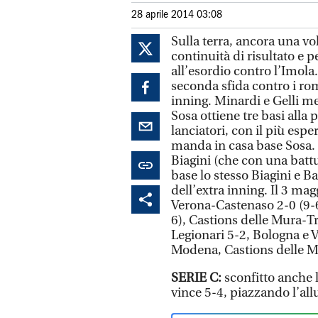
28 aprile 2014 03:08
Sulla terra, ancora una v
continuità di risultato e 
all’esordio contro l’Imola.
seconda sfida contro i roma
inning. Minardi e Gelli me
Sosa ottiene tre basi alla
lanciatori, con il più espe
manda in casa base Sosa. 
Biagini (che con una batt
base lo stesso Biagini e 
dell’extra inning. Il 3 mag
Verona-Castenaso 2-0 (9-6
6), Castions delle Mura-Tr
Legionari 5-2, Bologna e 
Modena, Castions delle Mu
SERIE C:
sconfitto anche 
vince 5-4, piazzando l’all