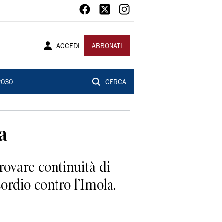
ACCEDI
ABBONATI
2030
CERCA
a
rovare continuità di
sordio contro l’Imola.