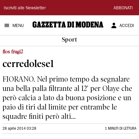
Gazzetta
Iscriviti alle Newsletter
ABBONATI
di
MENU
ACCEDI
Modena
Sport
flos frugi2
cerredolese1
FIORANO. Nel primo tempo da segnalare
una bella palla filtrante al 12' per Olaye che
però calcia a lato da buona posizione e un
paio di tiri dal limite per entrambe le
squadre finiti però alti...
28 aprile 2014 03:28
1 MINUTI DI LETTURA