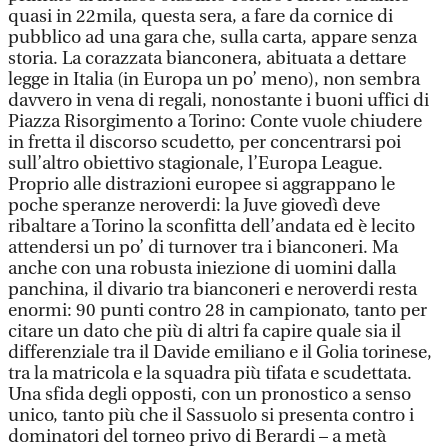
quasi in 22mila, questa sera, a fare da cornice di
pubblico ad una gara che, sulla carta, appare senza
storia. La corazzata bianconera, abituata a dettare
legge in Italia (in Europa un po’ meno), non sembra
davvero in vena di regali, nonostante i buoni uffici di
Piazza Risorgimento a Torino: Conte vuole chiudere
in fretta il discorso scudetto, per concentrarsi poi
sull’altro obiettivo stagionale, l’Europa League.
Proprio alle distrazioni europee si aggrappano le
poche speranze neroverdi: la Juve giovedì deve
ribaltare a Torino la sconfitta dell’andata ed è lecito
attendersi un po’ di turnover tra i bianconeri. Ma
anche con una robusta iniezione di uomini dalla
panchina, il divario tra bianconeri e neroverdi resta
enormi: 90 punti contro 28 in campionato, tanto per
citare un dato che più di altri fa capire quale sia il
differenziale tra il Davide emiliano e il Golia torinese,
tra la matricola e la squadra più tifata e scudettata.
Una sfida degli opposti, con un pronostico a senso
unico, tanto più che il Sassuolo si presenta contro i
dominatori del torneo privo di Berardi – a metà