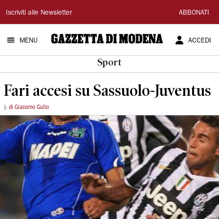
Gazzetta
Iscriviti alle Newsletter
ABBONATI
di
MENU
ACCEDI
Modena
Sport
Fari accesi su Sassuolo-Juventus
di Giacomo Gullo