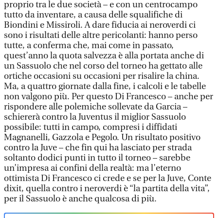
proprio tra le due società – e con un centrocampo
tutto da inventare, a causa delle squalifiche di
Biondini e Missiroli. A dare fiducia ai neroverdi ci
sono i risultati delle altre pericolanti: hanno perso
tutte, a conferma che, mai come in passato,
quest’anno la quota salvezza è alla portata anche di
un Sassuolo che nel corso del torneo ha gettato alle
ortiche occasioni su occasioni per risalire la china.
Ma, a quattro giornate dalla fine, i calcoli e le tabelle
non valgono più. Per questo Di Francesco – anche per
rispondere alle polemiche sollevate da Garcia –
schiererà contro la Juventus il miglior Sassuolo
possibile: tutti in campo, compresi i diffidati
Magnanelli, Gazzola e Pegolo. Un risultato positivo
contro la Juve – che fin qui ha lasciato per strada
soltanto dodici punti in tutto il torneo – sarebbe
un’impresa ai confini della realtà: ma l’eterno
ottimista Di Francesco ci crede e se per la Juve, Conte
dixit, quella contro i neroverdi è “la partita della vita”,
per il Sassuolo è anche qualcosa di più.