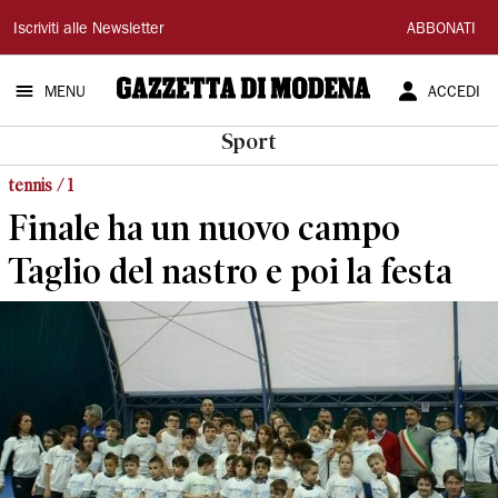
Gazzetta
Iscriviti alle Newsletter
ABBONATI
di
MENU
ACCEDI
Modena
Sport
tennis / 1
Finale ha un nuovo campo
Taglio del nastro e poi la festa