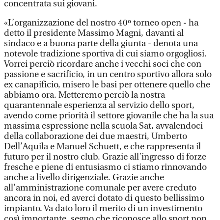
concentrata sui giovani.
«L’organizzazione del nostro 40º torneo open - ha
detto il presidente Massimo Magni, davanti al
sindaco e a buona parte della giunta - denota una
notevole tradizione sportiva di cui siamo orgogliosi.
Vorrei perciò ricordare anche i vecchi soci che con
passione e sacrificio, in un centro sportivo allora solo
ex canapificio, misero le basi per ottenere quello che
abbiamo ora. Metteremo perciò la nostra
quarantennale esperienza al servizio dello sport,
avendo come priorità il settore giovanile che ha la sua
massima espressione nella scuola Sat, avvalendoci
della collaborazione dei due maestri, Umberto
Dell’Aquila e Manuel Schuett, e che rappresenta il
futuro per il nostro club. Grazie all’ingresso di forze
fresche e piene di entusiasmo ci stiamo rinnovando
anche a livello dirigenziale. Grazie anche
all’amministrazione comunale per avere creduto
ancora in noi, ed averci dotato di questo bellissimo
impianto. Va dato loro il merito di un investimento
così importante, segno che riconosce allo sport non