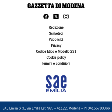
Redazione
Scriveteci
Pubblicità
Privacy
Codice Etico e Modello 231
Cookie policy
Termini e condizioni
SAE Emilia S.r.l., Via Emilia Est, 985 – 41122, Modena – PI 04155780366