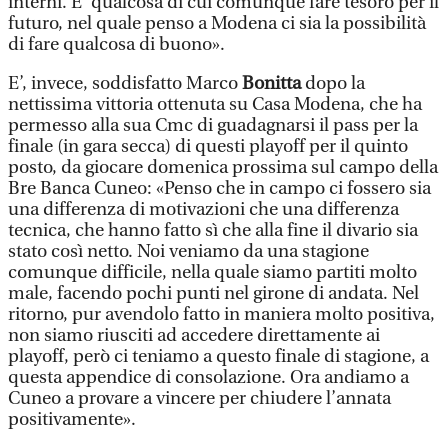
interni. E’ qualcosa di cui comunque fare tesoro per il
futuro, nel quale penso a Modena ci sia la possibilità
di fare qualcosa di buono».
E’, invece, soddisfatto Marco
Bonitta
dopo la
nettissima vittoria ottenuta su Casa Modena, che ha
permesso alla sua Cmc di guadagnarsi il pass per la
finale (in gara secca) di questi playoff per il quinto
posto, da giocare domenica prossima sul campo della
Bre Banca Cuneo: «Penso che in campo ci fossero sia
una differenza di motivazioni che una differenza
tecnica, che hanno fatto sì che alla fine il divario sia
stato così netto. Noi veniamo da una stagione
comunque difficile, nella quale siamo partiti molto
male, facendo pochi punti nel girone di andata. Nel
ritorno, pur avendolo fatto in maniera molto positiva,
non siamo riusciti ad accedere direttamente ai
playoff, però ci teniamo a questo finale di stagione, a
questa appendice di consolazione. Ora andiamo a
Cuneo a provare a vincere per chiudere l’annata
positivamente».