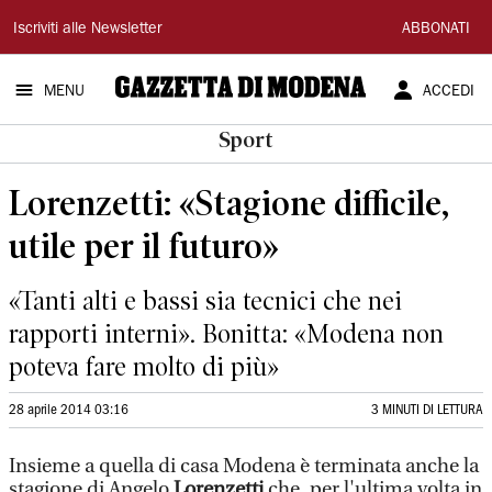
Gazzetta
Iscriviti alle Newsletter
ABBONATI
di
MENU
ACCEDI
Modena
Sport
Lorenzetti: «Stagione difficile,
utile per il futuro»
«Tanti alti e bassi sia tecnici che nei
rapporti interni». Bonitta: «Modena non
poteva fare molto di più»
28 aprile 2014 03:16
3 MINUTI DI LETTURA
Insieme a quella di casa Modena è terminata anche la
stagione di Angelo
Lorenzetti
che, per l'ultima volta in