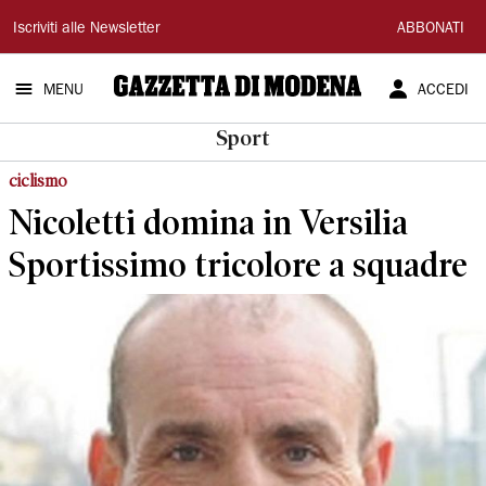
Gazzetta
Iscriviti alle Newsletter
ABBONATI
di
MENU
ACCEDI
Modena
Sport
ciclismo
Nicoletti domina in Versilia
Sportissimo tricolore a squadre