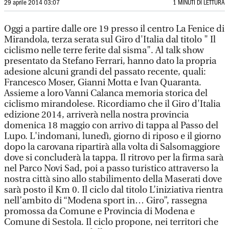
29 aprile 2014 03:07
1 MINUTI DI LETTURA
Oggi a partire dalle ore 19 presso il centro La Fenice di
Mirandola, terza serata sul Giro d'Italia dal titolo " Il
ciclismo nelle terre ferite dal sisma". Al talk show
presentato da Stefano Ferrari, hanno dato la propria
adesione alcuni grandi del passato recente, quali:
Francesco Moser, Gianni Motta e Ivan Quaranta.
Assieme a loro Vanni Calanca memoria storica del
ciclismo mirandolese. Ricordiamo che il Giro d'Italia
edizione 2014, arriverà nella nostra provincia
domenica 18 maggio con arrivo di tappa al Passo del
Lupo. L'indomani, lunedì, giorno di riposo e il giorno
dopo la carovana ripartirà alla volta di Salsomaggiore
dove si concluderà la tappa. Il ritrovo per la firma sarà
nel Parco Novi Sad, poi a passo turistico attraverso la
nostra città sino allo stabilimento della Maserati dove
sarà posto il Km 0. Il ciclo dal titolo L’iniziativa rientra
nell’ambito di “Modena sport in… Giro”, rassegna
promossa da Comune e Provincia di Modena e
Comune di Sestola. Il ciclo propone, nei territori che