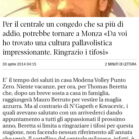
Per il centrale un congedo che sa più di
addio, potrebbe tornare a Monza «Da voi
ho trovato una cultura pallavolistica
impressionante. Ringrazio i tifosi»
30 aprile 2014 04:15
2 MINUTI DI LETTURA
E' il tempo dei saluti in casa Modena Volley Punto
Zero. Niente vacanze, per ora, per Thomas Beretta
che, dopo un breve sosta a casa in famiglia,
raggiungerà Mauro Berruto per vestire la maglia
azzurra. Ma al contrario di N'Gapeth e Kovacevic, i
quali avevano salutato con un arrivederci dando
appuntamento a tutti gli appassionati il prossimo
anno, Beretta si limita a ringraziare i tifosi per questa
stagione, non facendo nessun riferimento all'annata
che verrà. Il cartellino del centrale milanese, infatti, è