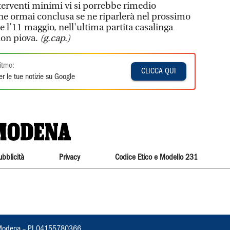
terventi minimi vi si porrebbe rimedio
e ormai conclusa se ne riparlerà nel prossimo
l’11 maggio, nell'ultima partita casalinga
non piova.
(g.cap.)
itmo:
CLICCA QUI
r le tue notizie su Google
ubblicità
Privacy
Codice Etico e Modello 231
22, Modena – PI 04155780366