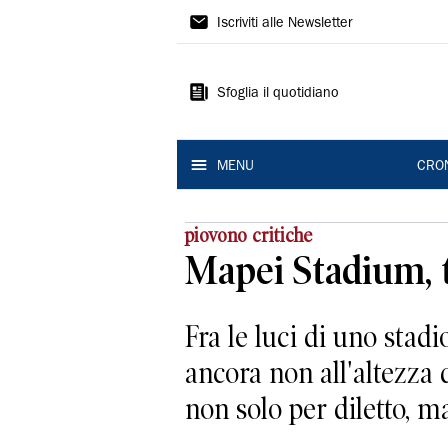
Gazzetta
Iscriviti alle Newsletter
di
Modena
Sfoglia il quotidiano
MENU
CRO
piovono critiche
Mapei Stadium, t
Fra le luci di uno stad
ancora non all'altezza d
non solo per diletto, ma.