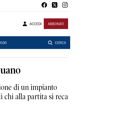
ACCEDI
ABBONATI
2030
CERCA
inuano
tione di un impianto
 chi alla partita si reca