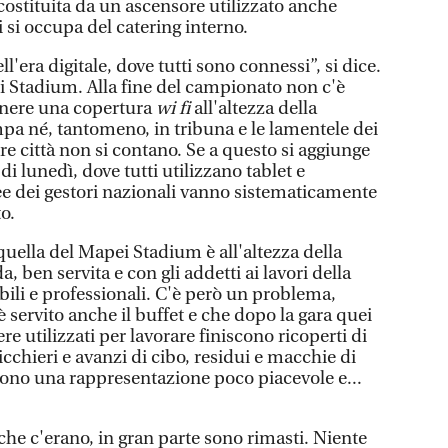
 costituita da un ascensore utilizzato anche
si occupa del catering interno.
'era digitale, dove tutti sono connessi”, si dice.
ei Stadium. Alla fine del campionato non c'è
enere una copertura
wi fi
all'altezza della
mpa né, tantomeno, in tribuna e le lamentele dei
tre città non si contano. Se a questo si aggiunge
i lunedì, dove tutti utilizzano tablet e
e dei gestori nazionali vanno sistematicamente
to.
quella del Mapei Stadium è all'altezza della
 ben servita e con gli addetti ai lavori della
bili e professionali. C'è però un problema,
è servito anche il buffet e che dopo la gara quei
e utilizzati per lavorare finiscono ricoperti di
 bicchieri e avanzi di cibo, residui e macchie di
ono una rappresentazione poco piacevole e...
che c'erano, in gran parte sono rimasti. Niente