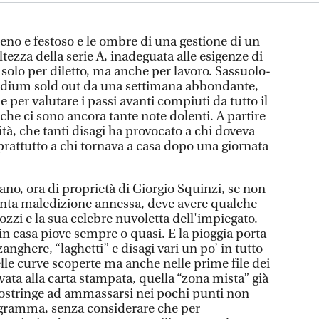
pieno e festoso e le ombre di una gestione di un
tezza della serie A, inadeguata alle esigenze di
n solo per diletto, ma anche per lavoro. Sassuolo-
tadium sold out da una settimana abbondante,
e per valutare i passi avanti compiuti da tutto il
 che ci sono ancora tante note dolenti. A partire
lità, che tanti disagi ha provocato a chi doveva
prattutto a chi tornava a casa dopo una giornata
iano, ora di proprietà di Giorgio Squinzi, se non
sunta maledizione annessa, deve avere qualche
zzi e la sua celebre nuvoletta dell'impiegato.
n casa piove sempre o quasi. E la pioggia porta
anghere, “laghetti” e disagi vari un po’ in tutto
lle curve scoperte ma anche nelle prime file dei
rvata alla carta stampata, quella “zona mista” già
costringe ad ammassarsi nei pochi punti non
ogramma, senza considerare che per