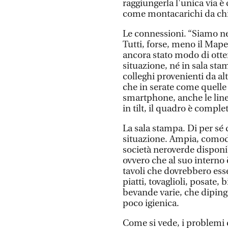
raggiungerla l'unica via è
come montacarichi da chi 
Le connessioni. “Siamo nell
Tutti, forse, meno il Map
ancora stato modo di ott
situazione, né in sala sta
colleghi provenienti da al
che in serate come quelle d
smartphone, anche le line
in tilt, il quadro è comple
La sala stampa. Di per sé 
situazione. Ampia, comoda,
società neroverde disponi
ovvero che al suo interno 
tavoli che dovrebbero esser
piatti, tovaglioli, posate,
bevande varie, che diping
poco igienica.
Come si vede, i problemi 