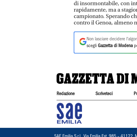
di insormontabile, con in
rapidamente, ma a stagion
campionato. Sperando che 
contro il Genoa, almeno 
Non lasciare decidere l'algor
scegli
Gazzetta di Modena
pe
Redazione
Scriveteci
P
SAE Emilia S.r.l., Via Emilia Est, 985 – 411