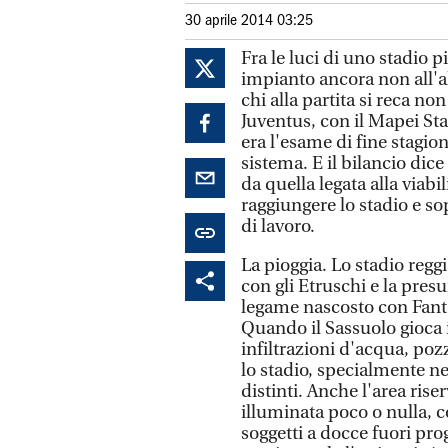
30 aprile 2014 03:25
Fra le luci di uno stadio 
impianto ancora non all'al
chi alla partita si reca no
Juventus, con il Mapei S
era l'esame di fine stagion
sistema. E il bilancio dice
da quella legata alla viabi
raggiungere lo stadio e so
di lavoro.
La pioggia. Lo stadio regg
con gli Etruschi e la pre
legame nascosto con Fanto
Quando il Sassuolo gioca i
infiltrazioni d'acqua, pozz
lo stadio, specialmente ne
distinti. Anche l'area rise
illuminata poco o nulla, 
soggetti a docce fuori pr