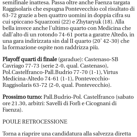
semifinale inattesa. Passa oltre anche Faenza targata
Raggisolaris che espugna Pontevecchio col risultato di
63-72 grazie a ben quattro uomini in doppia cifra su
cui spiccano Squarzoni (22) e Zhytaryuk (18). Alla
bella invece anche l'ultimo quarto con Medicina che
dall'alto di un rotondo 74-61 porta a garatre Altedo, in
una gara indirizzata sin dal II quarto (20' 42-30) che
la formazione ospite non raddrizza più.
Playoff quarti di finale
(garadue): Castenaso-SB
Cavriago 77-73 (serie 2-0, qual. Castenaso),
Pol.Castelfranco-Pall.Budrio 77-70 (1-1), Virtus
Medicina-Altedo 74-61 (1-1), Pontevecchio-
Raggisolaris 63-72 (2-0, qual. Pontevecchio).
Prossimo turno:
Pall.Budrio-Pol. Castelfranco (sabato
ore 21.30, arbitri: Savelli di Forlì e Cicognani di
Faenza).
POULE RETROCESSIONE
Torna a riaprire una candidatura alla salvezza diretta