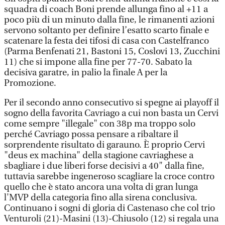
squadra di coach Boni prende allunga fino al +11 a
poco più di un minuto dalla fine, le rimanenti azioni
servono soltanto per definire l’esatto scarto finale e
scatenare la festa dei tifosi di casa con Castelfranco
(Parma Benfenati 21, Bastoni 15, Coslovi 13, Zucchini
11) che si impone alla fine per 77-70. Sabato la
decisiva garatre, in palio la finale A per la
Promozione.
Per il secondo anno consecutivo si spegne ai playoff il
sogno della favorita Cavriago a cui non basta un Cervi
come sempre "illegale" con 38p ma troppo solo
perché Cavriago possa pensare a ribaltare il
sorprendente risultato di garauno. È proprio Cervi
"deus ex machina" della stagione cavriaghese a
sbagliare i due liberi forse decisivi a 40" dalla fine,
tuttavia sarebbe ingeneroso scagliare la croce contro
quello che è stato ancora una volta di gran lunga
l'MVP della categoria fino alla sirena conclusiva.
Continuano i sogni di gloria di Castenaso che col trio
Venturoli (21)-Masini (13)-Chiusolo (12) si regala una