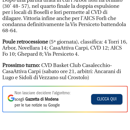
Dopo una partita tirata in cui l'Arbor non ha brillato
(30' 48- 57), nel quarto finale la doppia espulsione
per i locali di Boselli e Iori permette al CVD di
dilagare. Vittoria infine anche per l'AICS Forlì che
condanna definitivamente la Vis Persiceto battendola
68-64.
Poule retrocessione
(5ª giornata), classifica: 4 Torri 16,
Arbor, Novellara 14; CasaAttiva Carpi, CVD 12; AICS
Fo 10; Ghepard 8; Vis Persiceto 4.
Prossimo turno:
CVD Basket Club Casalecchio-
CasaAttiva Carpi (sabato ore 21, arbitri: Ancarani di
Lugo e Sidoli di Vezzano sul Crostolo)
Non lasciare decidere l'algoritmo:
CLICCA QUI
scegli
Gazzetta di Modena
per le tue notizie su Google