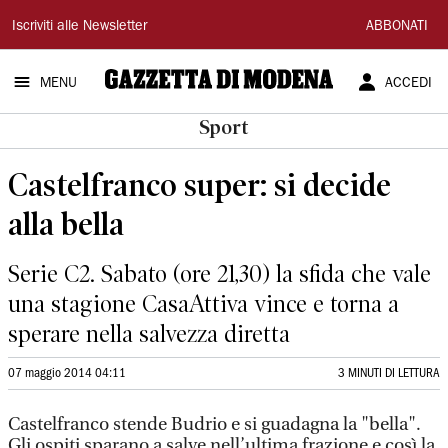
Gazzetta
Iscriviti alle Newsletter
ABBONATI
di
MENU
ACCEDI
Modena
Sport
Castelfranco super: si decide
alla bella
Serie C2. Sabato (ore 21,30) la sfida che vale
una stagione CasaAttiva vince e torna a
sperare nella salvezza diretta
07 maggio 2014 04:11
3 MINUTI DI LETTURA
Castelfranco stende Budrio e si guadagna la "bella".
Gli ospiti sparano a salve nell’ultima frazione e così la