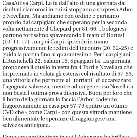
CasaAttiva Carpi. Lo fa dall'alto di una giornata dai
risultati clamorosi in cui si stoppano a sorpresa Arbor
e Novellara. Ma andiamo con ordine e partiamo
proprio dai carpigiani che superano per la seconda
volta nettamente il Ghepard per 81-66. I bolognesi
partono fortissimo spaventando il team di Bortesi
(10’ 11-17), ma poi Carpi riprende in mano
progressivamente le redini dell’incontro (20’ 32-25) e
guida la partita fino al quarantesimo. Per i carpigiani:
L.Rustichelli 22, Salami 15, Spaggiari 14. La giornata
proponeva il duello in vetta fra 4 Torri e Novellara che
ha premiato in volata gli estensi col risultato di 57-53,
una vittoria che permette ai "torriani" di accarezzare
l'agognata salvezza, mentre ad un generoso Novellara
non basta l'ottima prova difensiva. Buon per loro che
il botto della giornata lo faccia l'Arbor cadendo
fragorosamente in casa per 57-79 contro un ottimo
CVD che - come Carpi - con questa vittoria mantiene
ben alimentate le speranze di raggiungere una
salvezza anticipata.