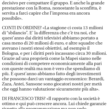
decisivo per compattare il gruppo. E anche la grande
prestazione con la Roma, nonostante la sconfitta, è
servita a farci capire che l’impresa era ancora
possibile».
CONTI IN ORDINE? «La stagione ci costa 13 milioni
di “sbilancio”. E’ la differenza che c’è tra noi, che
quest’anno dai diritti televisivi abbiamo portato a
casa meno di 20 milioni di euro, e altre squadre che
avevano i nostri stessi obiettivi, ad esempio il
Bologna, e per i diritti però incassano circa 30 milioni.
Grazie ad una proprietà come la Mapei siamo nelle
condizioni di competere economicamente alla pari
con queste realtà ma non è vero che spendiamo di
più. E quest’anno abbiamo fatto degli investimenti
che possono darci un vantaggio economico: Berardi,
Zaza, Antei, Sansone sono giocatori nostri per metà
che oggi hanno valutazione sicuramente più alta».
DI FRANCESCO TRIS? «Il rapporto con la società è
ottimo e qui può crescere ancora. Lui chiede garanzie
rispetto alla programmazione ma non vedo