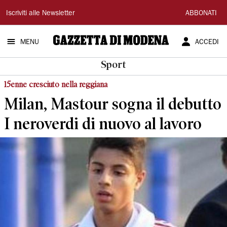
Gazzetta
Iscriviti alle Newsletter
ABBONATI
di
MENU
ACCEDI
Modena
Sport
15enne cresciuto nella reggiana
Milan, Mastour sogna il debutto
I neroverdi di nuovo al lavoro