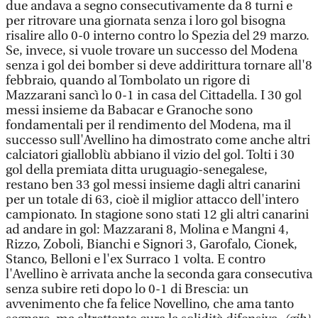
due andava a segno consecutivamente da 8 turni e
per ritrovare una giornata senza i loro gol bisogna
risalire allo 0-0 interno contro lo Spezia del 29 marzo.
Se, invece, si vuole trovare un successo del Modena
senza i gol dei bomber si deve addirittura tornare all'8
febbraio, quando al Tombolato un rigore di
Mazzarani sancì lo 0-1 in casa del Cittadella. I 30 gol
messi insieme da Babacar e Granoche sono
fondamentali per il rendimento del Modena, ma il
successo sull'Avellino ha dimostrato come anche altri
calciatori gialloblù abbiano il vizio del gol. Tolti i 30
gol della premiata ditta uruguagio-senegalese,
restano ben 33 gol messi insieme dagli altri canarini
per un totale di 63, cioè il miglior attacco dell'intero
campionato. In stagione sono stati 12 gli altri canarini
ad andare in gol: Mazzarani 8, Molina e Mangni 4,
Rizzo, Zoboli, Bianchi e Signori 3, Garofalo, Cionek,
Stanco, Belloni e l'ex Surraco 1 volta. E contro
l'Avellino è arrivata anche la seconda gara consecutiva
senza subire reti dopo lo 0-1 di Brescia: un
avvenimento che fa felice Novellino, che ama tanto