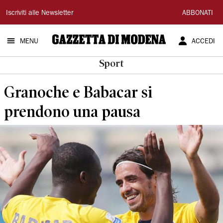
Gazzetta
Iscriviti alle Newsletter
ABBONATI
di
MENU
ACCEDI
Modena
Sport
Granoche e Babacar si
prendono una pausa