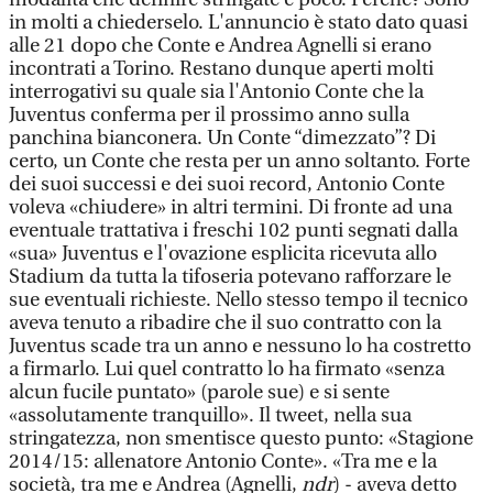
in molti a chiederselo. L'annuncio è stato dato quasi
alle 21 dopo che Conte e Andrea Agnelli si erano
incontrati a Torino. Restano dunque aperti molti
interrogativi su quale sia l'Antonio Conte che la
Juventus conferma per il prossimo anno sulla
panchina bianconera. Un Conte “dimezzato”? Di
certo, un Conte che resta per un anno soltanto. Forte
dei suoi successi e dei suoi record, Antonio Conte
voleva «chiudere» in altri termini. Di fronte ad una
eventuale trattativa i freschi 102 punti segnati dalla
«sua» Juventus e l'ovazione esplicita ricevuta allo
Stadium da tutta la tifoseria potevano rafforzare le
sue eventuali richieste. Nello stesso tempo il tecnico
aveva tenuto a ribadire che il suo contratto con la
Juventus scade tra un anno e nessuno lo ha costretto
a firmarlo. Lui quel contratto lo ha firmato «senza
alcun fucile puntato» (parole sue) e si sente
«assolutamente tranquillo». Il tweet, nella sua
stringatezza, non smentisce questo punto: «Stagione
2014/15: allenatore Antonio Conte». «Tra me e la
società, tra me e Andrea (Agnelli,
ndr
) - aveva detto