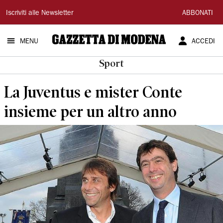
Gazzetta
Iscriviti alle Newsletter
ABBONATI
di
MENU
ACCEDI
Modena
Sport
La Juventus e mister Conte
insieme per un altro anno