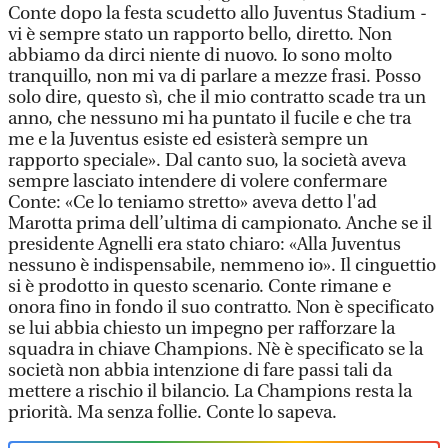
Conte dopo la festa scudetto allo Juventus Stadium -
vi è sempre stato un rapporto bello, diretto. Non
abbiamo da dirci niente di nuovo. Io sono molto
tranquillo, non mi va di parlare a mezze frasi. Posso
solo dire, questo sì, che il mio contratto scade tra un
anno, che nessuno mi ha puntato il fucile e che tra
me e la Juventus esiste ed esisterà sempre un
rapporto speciale». Dal canto suo, la società aveva
sempre lasciato intendere di volere confermare
Conte: «Ce lo teniamo stretto» aveva detto l'ad
Marotta prima dell’ultima di campionato. Anche se il
presidente Agnelli era stato chiaro: «Alla Juventus
nessuno è indispensabile, nemmeno io». Il cinguettio
si è prodotto in questo scenario. Conte rimane e
onora fino in fondo il suo contratto. Non è specificato
se lui abbia chiesto un impegno per rafforzare la
squadra in chiave Champions. Nè è specificato se la
società non abbia intenzione di fare passi tali da
mettere a rischio il bilancio. La Champions resta la
priorità. Ma senza follie. Conte lo sapeva.